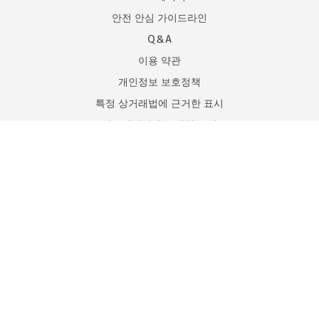
안전 안심 가이드라인
Q＆A
이용 약관
개인정보 보호정책
특정 상거래법에 근거한 표시
자금결제법에 근거한 표시
日本語
온라인 이성소개 사업
신고 된 등록 번호 : 62210019000
전기통신 사업자 신고번호 : E-03-04795
Dramatch is a trademark of Viaggio Inc.
© 2021 Viaggio Inc. All rights reserved.