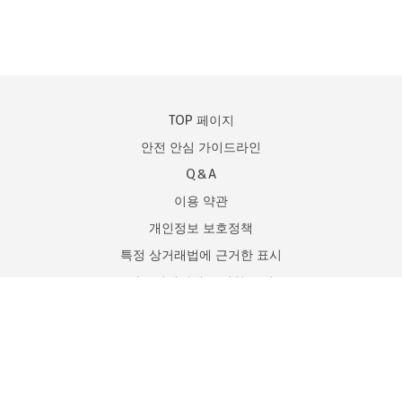
TOP 페이지
안전 안심 가이드라인
Q＆A
이용 약관
개인정보 보호정책
특정 상거래법에 근거한 표시
자금결제법에 근거한 표시
日本語
온라인 이성소개 사업
신고 된 등록 번호 : 62210019000
전기통신 사업자 신고번호 : E-03-04795