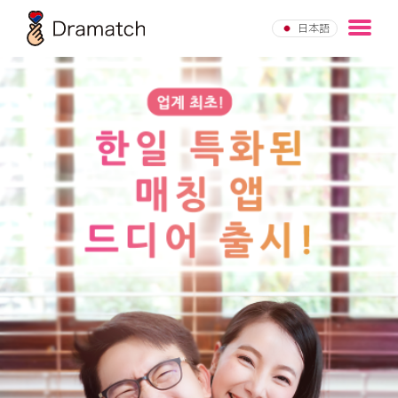
Skip
to
日本語
the
content